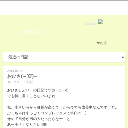
love2log
かおる日記
かおる
2014-05-26
おひさ(～'Θ')～
カテゴリー： 日記
おひさしぶりーの日記です(o・ω・o)
でも特に書くことないのよね…
私、小さい時から身長が高くてしかも今でも成長中なんですけど…
ぶっちゃけすっごくコンプレックスです(´;ω;｀)
せめて自分が男の人だったらなー…と
あー小さくなりたい!!!!!!