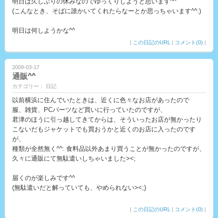
明日は久しぶりの休みなのでゆっくりしようと思います^^
(こんなとき、そばに誰かいてくれたらなーとか思っちゃいます^^:)
明日は何しようかな^^
|
この日記のURL
|
コメント(0)
|
2009-03-17
通販^^
カテゴリー： 日記
以前横浜に住んでいたときは、近くに色々なお店があったので
服、雑貨、PCパーツなど買いに行っていたのですが、
君津のほうに引っ越してきてからは、そういったお店が無かったり
こないだもジャケットでも買おうかと近くのお店に入ったのです
が、
種類が全然無く^^: 食料品以外あまり買うことが無かったのですが、
久々に通販にて無駄遣いしちゃいました><;
届くのが楽しみです^^
(無駄遣いだと解っていても、やめられない><;)
|
この日記のURL
|
コメント(0)
|