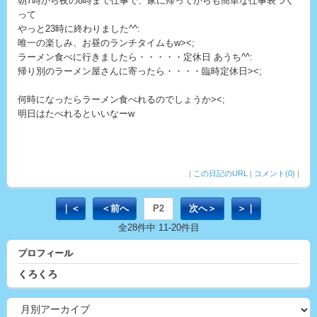
朝7時から夜の8時まで仕事で、家に帰ってからも簡単な仕事表つく
って
やっと23時に終わりました^^:
唯一の楽しみ、お昼のランチタイムもw><;
ラーメン食べに行きましたら・・・・・定休日 あうち^^:
帰り別のラーメン屋さんに寄ったら・・・・臨時定休日><;
何時になったらラーメン食べれるのでしょうか><;
明日はたべれるといいなーw
|
この日記のURL
|
コメント(0)
|
｜＜
＜前へ
P2
次へ＞
＞｜
全28件中 11-20件目
プロフィール
くろくろ