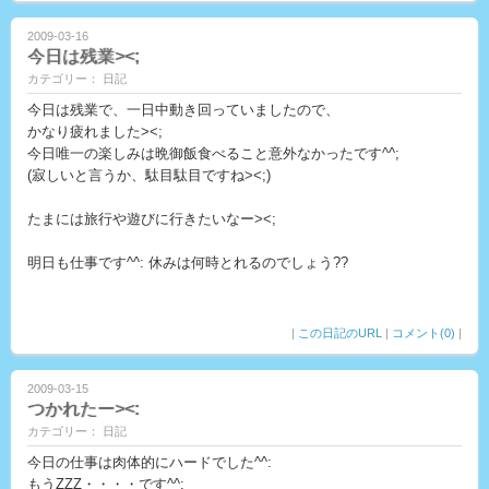
2009-03-16
今日は残業><;
カテゴリー： 日記
今日は残業で、一日中動き回っていましたので、
かなり疲れました><;
今日唯一の楽しみは晩御飯食べること意外なかったです^^;
(寂しいと言うか、駄目駄目ですね><;)
たまには旅行や遊びに行きたいなー><;
明日も仕事です^^: 休みは何時とれるのでしょう??
|
この日記のURL
|
コメント(0)
|
2009-03-15
つかれたー><:
カテゴリー： 日記
今日の仕事は肉体的にハードでした^^:
もうZZZ・・・・です^^: