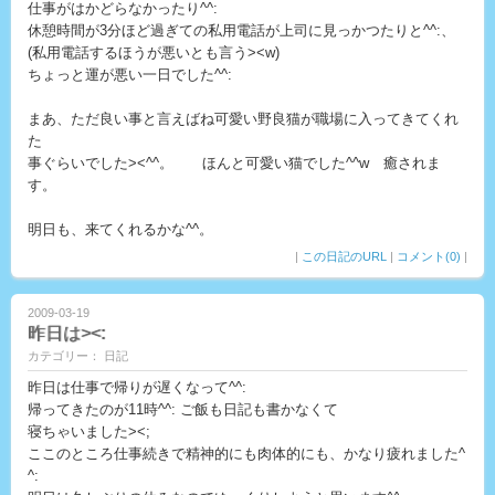
仕事がはかどらなかったり^^:
休憩時間が3分ほど過ぎての私用電話が上司に見っかつたりと^^:、
(私用電話するほうが悪いとも言う><w)
ちょっと運が悪い一日でした^^:
まあ、ただ良い事と言えばね可愛い野良猫が職場に入ってきてくれ
た
事ぐらいでした><^^。 ほんと可愛い猫でした^^w 癒されま
す。
明日も、来てくれるかな^^。
|
この日記のURL
|
コメント(0)
|
2009-03-19
昨日は><:
カテゴリー： 日記
昨日は仕事で帰りが遅くなって^^:
帰ってきたのが11時^^: ご飯も日記も書かなくて
寝ちゃいました><;
ここのところ仕事続きで精神的にも肉体的にも、かなり疲れました^
^: