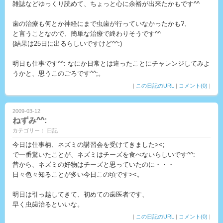
雑誌などゆっくり読めて、ちょっと心に余裕が出来たかもです^^
歯の治療も何とか神経にまで虫歯が行っていなかったかも?、
と言うことなので、簡単な治療で終わりそうです^^
(結果は25日に出るらしいですけど^^:)
明日も仕事です^^: なにか日常とは違ったことにチャレンジしてみよ
うかと、思うこのごろです^^;。
|
この日記のURL
|
コメント(0)
|
2009-03-12
ねずみ^^:
カテゴリー： 日記
今日は仕事柄、ネズミの講習会を受けてきました><;
で一番驚いたことが、ネズミはチーズを食べないらしいです^^:
昔から、ネズミの好物はチーズと思っていたのに・・・
日々色々知ることが多い今日この頃です><。
明日は引っ越してきて、初めての歯医者です、
早く虫歯治るといいな。
|
この日記のURL
|
コメント(0)
|