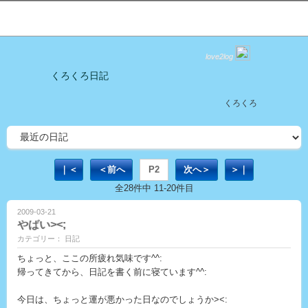
love2log
くろくろ日記
くろくろ
｜＜
＜前へ
P2
次へ＞
＞｜
全28件中 11-20件目
2009-03-21
やばい><;
カテゴリー： 日記
ちょっと、ここの所疲れ気味です^^:
帰ってきてから、日記を書く前に寝ています^^:
今日は、ちょっと運が悪かった日なのでしょうか><: