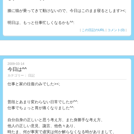
膝に猫が乗ってきて動けないので、今日はこのまま寝るとします><;
明日は、もっと仕事忙しくなるかも^^:
|
この日記のURL
|
コメント(0)
|
2009-03-14
今日は^^
カテゴリー： 日記
仕事と家の往復のみでした><;
普段とあまり変わらない日常でしたが^^:
仕事でちょっと胃が痛くなりました^^:
自分自身の正しいと思う考え方、また身勝手な考え方、
他人の正しい意見、讒言、他色々あり、
時たま、何が事実で虚実は何か解らなくなる時がありまして、