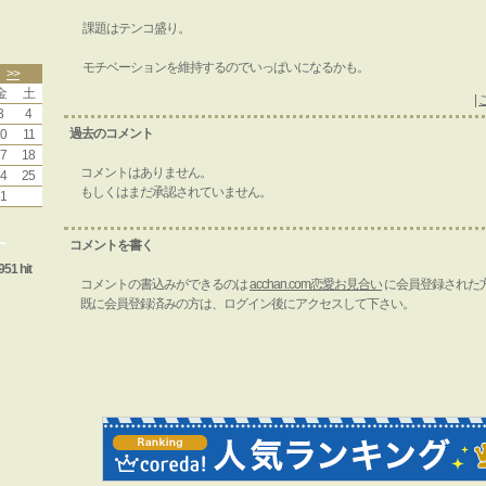
課題はテンコ盛り。
モチベーションを維持するのでいっぱいになるかも。
>>
金
土
|
3
4
過去のコメント
0
11
7
18
コメントはありません。
4
25
もしくはまだ承認されていません。
1
ー
コメントを書く
951 hit
コメントの書込みができるのは
acchan.com恋愛お見合い
に会員登録された
既に会員登録済みの方は、ログイン後にアクセスして下さい。