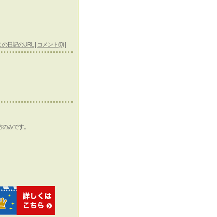
この日記のURL
|
コメント(0)
|
方のみです。