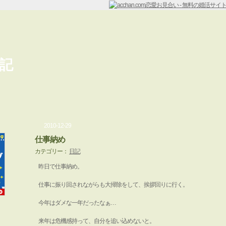
記
2010-12-29
仕事納め
カテゴリー：
日記
昨日で仕事納め。
仕事に振り回されながらも大掃除をして、挨拶回りに行く。
今年はダメな一年だったなぁ…
来年は危機感持って、自分を追い込めないと。